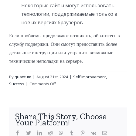
Некоторые сайты могут использовать
технологии, поддерживаемые только в
новых версиях браузеров.
Если проблемы продолжают возникать, обратитесь в
службу поддержки. Они смогут предоставить более
детальные инструкции или устранить возможные
технические неполадки на сервере.
By
quantum
|
August 21st, 2024
|
Self Improvement,
on
Success
|
Comments Off
Как
войти
в
онлайн
Share This Story, Choose
казино
Your Platform!
Комета?
facebook
twitter
linkedin
reddit
whatsapp
tumblr
pinterest
vk
Email