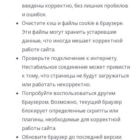
введены корректно, без лишних пробелов
и ошибок.
Очистите кэш и файлы cookie в браузере.
Эти файлы могут хранить устаревшие
данные, что иногда мешает корректной
работе сайта.
Проверьте подключение к интернету.
Нестабильное соединение может привести
к тому, что страницы не будут загружаться
или работать некорректно.
Попробуйте воспользоваться другим
браузером. Возможно, текущий браузер
блокирует определенные скрипты или
плагины, необходимые для корректной
работы сайта.
Обновите браузер до последней версии.