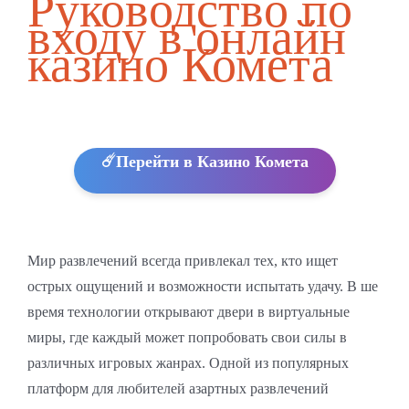
Руководство по
входу в онлайн
казино Комета
☄️Перейти в Казино Комета
Мир развлечений всегда привлекал тех, кто ищет
острых ощущений и возможности испытать удачу. В ше
время технологии открывают двери в виртуальные
миры, где каждый может попробовать свои силы в
различных игровых жанрах. Одной из популярных
платформ для любителей азартных развлечений