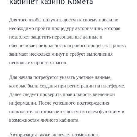
кабинет казино Комета
Для того чтобы получить доступ к своему профилю,
необходимо пройти процедуру авторизации, которая
позволяет защитить персональные данные и
обеспечивает безопасность игрового процесса. Процесс
занимает несколько минут и требует выполнения
нескольких простых шагов.
Для начала потребуется указать учетные данные,
которые были созданы при регистрации на платформе.
Далее следует проверить правильность введенной
информации. После успешного подтверждения
пользователю открывается доступ ко всем функциям и
возможностям личного кабинета.
Авторизация также включает возможность