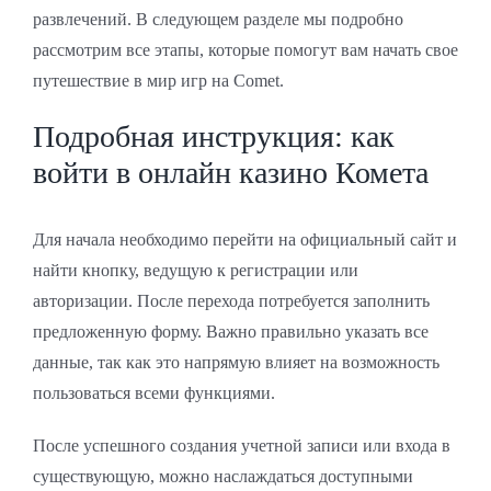
развлечений. В следующем разделе мы подробно
рассмотрим все этапы, которые помогут вам начать свое
путешествие в мир игр на Comet.
Подробная инструкция: как
войти в онлайн казино Комета
Для начала необходимо перейти на официальный сайт и
найти кнопку, ведущую к регистрации или
авторизации. После перехода потребуется заполнить
предложенную форму. Важно правильно указать все
данные, так как это напрямую влияет на возможность
пользоваться всеми функциями.
После успешного создания учетной записи или входа в
существующую, можно наслаждаться доступными